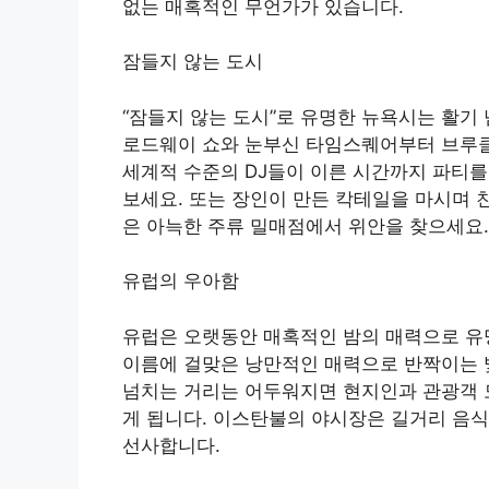
없는 매혹적인 무언가가 있습니다.
잠들지 않는 도시
“잠들지 않는 도시”로 유명한 뉴욕시는 활기
로드웨이 쇼와 눈부신 타임스퀘어부터 브루클
세계적 수준의 DJ들이 이른 시간까지 파티
보세요. 또는 장인이 만든 칵테일을 마시며 
은 아늑한 주류 밀매점에서 위안을 찾으세요.
유럽의 우아함
유럽은 오랫동안 매혹적인 밤의 매력으로 유
이름에 걸맞은 낭만적인 매력으로 반짝이는 
넘치는 거리는 어두워지면 현지인과 관광객 
게 됩니다. 이스탄불의 야시장은 길거리 음
선사합니다.