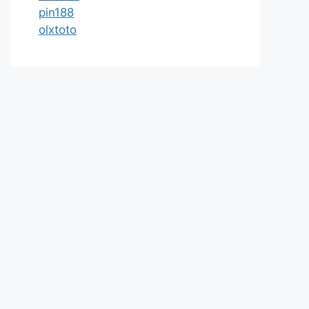
pin188
olxtoto