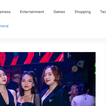
siness
Entertainment
Games
Shopping
Tec
neral