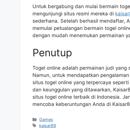
Untuk bergabung dan mulai bermain togel
mengunjungi situs resmi mereka di
kaisa
sederhana. Setelah berhasil mendaftar, 
memulai petualangan bermain togel onlin
dengan mudah menemukan permainan yang
Penutup
Togel online adalah permainan judi yang
Namun, untuk mendapatkan pengalaman 
situs togel online yang terpercaya sepert
dan keunggulan yang ditawarkan, Kaisar8
situs togel online terbaik di Indonesia.
mencoba keberuntungan Anda di Kaisar8
Categories
Games
Tags
kaisar89