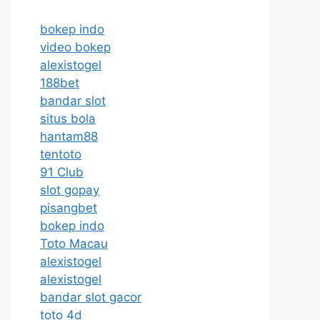
bokep indo
video bokep
alexistogel
188bet
bandar slot
situs bola
hantam88
tentoto
91 Club
slot gopay
pisangbet
bokep indo
Toto Macau
alexistogel
alexistogel
bandar slot gacor
toto 4d