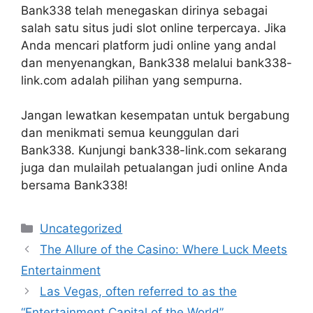
Bank338 telah menegaskan dirinya sebagai
salah satu situs judi slot online terpercaya. Jika
Anda mencari platform judi online yang andal
dan menyenangkan, Bank338 melalui bank338-
link.com adalah pilihan yang sempurna.
Jangan lewatkan kesempatan untuk bergabung
dan menikmati semua keunggulan dari
Bank338. Kunjungi bank338-link.com sekarang
juga dan mulailah petualangan judi online Anda
bersama Bank338!
Categories
Uncategorized
The Allure of the Casino: Where Luck Meets
Entertainment
Las Vegas, often referred to as the
“Entertainment Capital of the World”