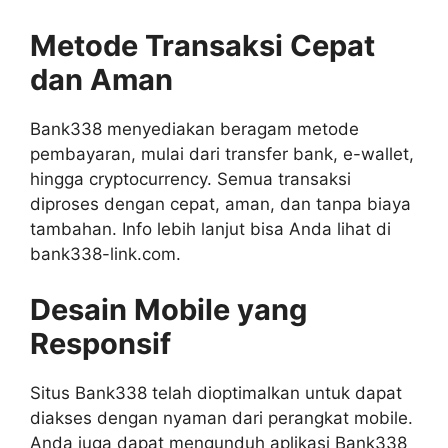
Metode Transaksi Cepat
dan Aman
Bank338 menyediakan beragam metode
pembayaran, mulai dari transfer bank, e-wallet,
hingga cryptocurrency. Semua transaksi
diproses dengan cepat, aman, dan tanpa biaya
tambahan. Info lebih lanjut bisa Anda lihat di
bank338-link.com.
Desain Mobile yang
Responsif
Situs Bank338 telah dioptimalkan untuk dapat
diakses dengan nyaman dari perangkat mobile.
Anda juga dapat mengunduh aplikasi Bank338