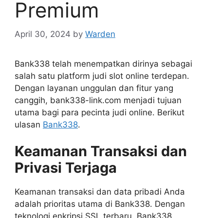
Premium
April 30, 2024
by
Warden
Bank338 telah menempatkan dirinya sebagai
salah satu platform judi slot online terdepan.
Dengan layanan unggulan dan fitur yang
canggih, bank338-link.com menjadi tujuan
utama bagi para pecinta judi online. Berikut
ulasan
Bank338
.
Keamanan Transaksi dan
Privasi Terjaga
Keamanan transaksi dan data pribadi Anda
adalah prioritas utama di Bank338. Dengan
teknologi enkripsi SSL terbaru, Bank338