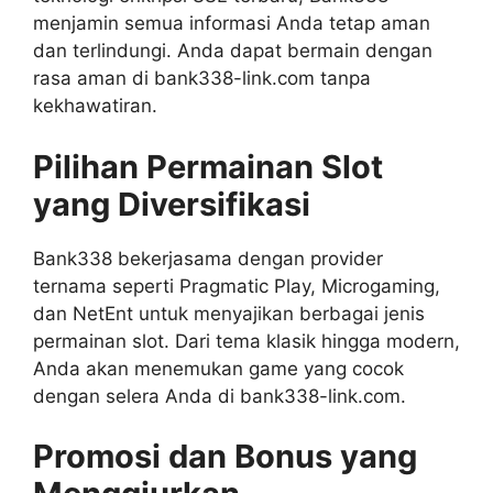
menjamin semua informasi Anda tetap aman
dan terlindungi. Anda dapat bermain dengan
rasa aman di bank338-link.com tanpa
kekhawatiran.
Pilihan Permainan Slot
yang Diversifikasi
Bank338 bekerjasama dengan provider
ternama seperti Pragmatic Play, Microgaming,
dan NetEnt untuk menyajikan berbagai jenis
permainan slot. Dari tema klasik hingga modern,
Anda akan menemukan game yang cocok
dengan selera Anda di bank338-link.com.
Promosi dan Bonus yang