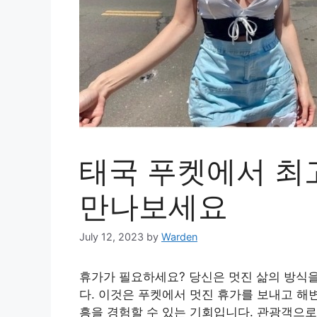
태국 푸켓에서 최
만나보세요
July 12, 2023
by
Warden
휴가가 필요하세요? 당신은 멋진 삶의 방식을 가지고
다. 이것은 푸켓에서 멋진 휴가를 보내고 해
흥을 경험할 수 있는 기회입니다. 관광객으로